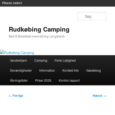
Please select
Fortsæt
til
Søg
primært
indhold
Rudkøbing Camping
Bed & Breakfast overnatning Langeland
Hovedmenu
Vandrehjem
Camping
Ferie Lejlighed
Seværdigheder
Information
Kontakt Info
Gæstebog
Åbningstider
Priser 2026
Kontrol rapport
Billednavigation
← Forrige
Næste →