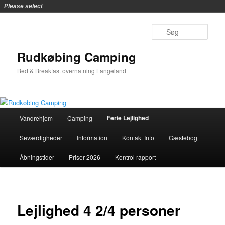
Please select
Fortsæt
til
Søg
primært
indhold
Rudkøbing Camping
Bed & Breakfast overnatning Langeland
Hovedmenu
Ferie Lejlighed
Vandrehjem
Camping
Seværdigheder
Information
Kontakt Info
Gæstebog
Åbningstider
Priser 2026
Kontrol rapport
Lejlighed 4 2/4 personer