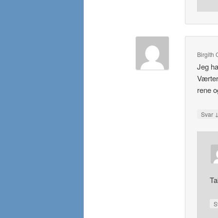
Birgith
Jeg ha
Værter
rene o
Svar
Ta
S