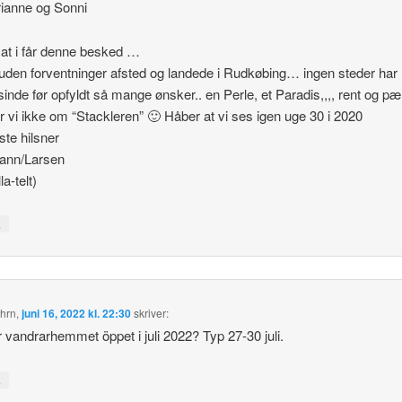
ianne og Sonni
at i får denne besked …
 uden forventninger afsted og landede i Rudkøbing… ingen steder har
inde før opfyldt så mange ønsker.. en Perle, et Paradis,,,, rent og pæ
er vi ikke om “Stackleren” 🙂 Håber at vi ses igen uge 30 i 2020
ste hilsner
ann/Larsen
la-telt)
↓
hrn
,
juni 16, 2022 kl. 22:30
skriver:
r vandrarhemmet öppet i juli 2022? Typ 27-30 juli.
↓