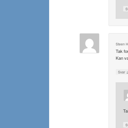
S
Steen H
Tak for
Kan va
Svar
Ta
S