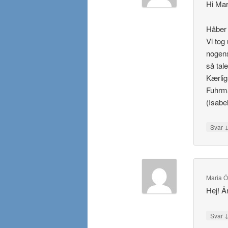
Hi Mar
Håber 
Vi tog
nogens
så tal
Kærlig
Fuhrm
(Isabel
Svar
Maria Ö
Hej! Ä
Svar