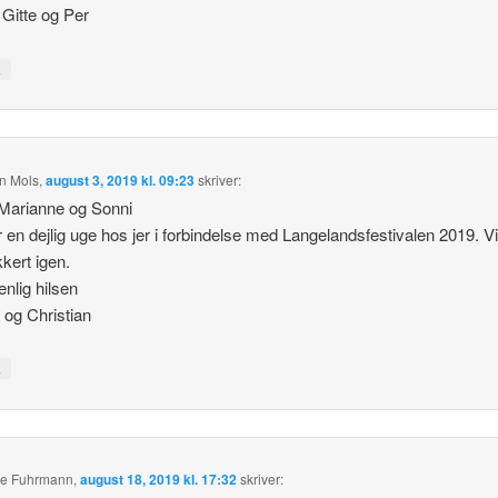
 Gitte og Per
↓
an Mols
,
august 3, 2019 kl. 09:23
skriver:
Marianne og Sonni
r en dejlig uge hos jer i forbindelse med Langelandsfestivalen 2019. V
kkert igen.
nlig hilsen
 og Christian
↓
se Fuhrmann
,
august 18, 2019 kl. 17:32
skriver: