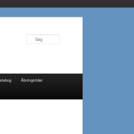
Søg
stebog
Åbningstider