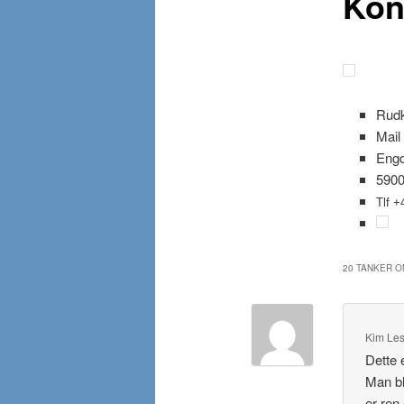
Kon
Rud
Mail 
Engd
5900
Tlf 
20 TANKER O
Kim Les
Dette 
Man bl
er ren