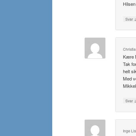
Hilsen
Svar
Christi
Kære 
Tak fo
helt si
Med ve
Mikkel
Svar
Inge Li