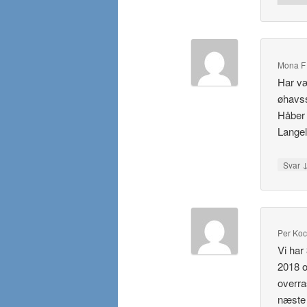
Mona F 
Har væ
øhavss
Håber 
Langel
Svar
Per Ko
Vi har
2018 o
overra
næste 