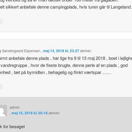
 helt sikkert anbefale denne campingplads, hvis turen går til Langeland.
↓
g Søndergaard Espensen.
,
maj 14, 2018 kl. 23:27
skriver:
mt anbefale denne plads , har lige fra 9 til 13 maj 2018 , boet i lejligh
 vandregruppe , hvor de fleste brugte, denne perle af en plads , god
enhed , tæt på bymidten , behagelig og flinkt værtspar ……
↓
admin
,
maj 15, 2018 kl. 05:16
skriver:
k for besøget