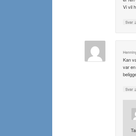
Vi vil
Svar
Hennin
Kan var
var en
beligg
Svar
Ta