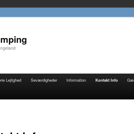
amping
angeland
rie Lejlighed
Seværdigheder
Information
Kontakt Info
Gæ