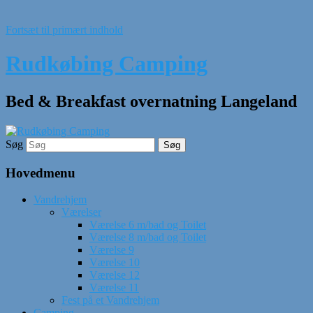
Fortsæt til primært indhold
Rudkøbing Camping
Bed & Breakfast overnatning Langeland
Søg
Hovedmenu
Vandrehjem
Værelser
Værelse 6 m/bad og Toilet
Værelse 8 m/bad og Toilet
Værelse 9
Værelse 10
Værelse 12
Værelse 11
Fest på et Vandrehjem
Camping