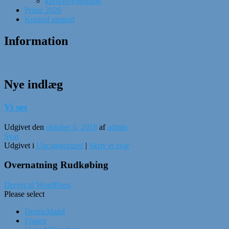
kørselsvejledning
Priser 2026
Kontrol rapport
Information
Nye indlæg
Vi ses
Udgivet den
oktober 6, 2018
af
admin
Svar
Udgivet i
Uncategorized
|
Skriv et svar
Overnatning Rudkøbing
Drevet af WordPress
Please select
Deutschland
France