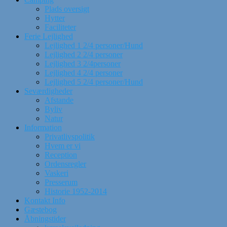
Plads oversigt
Hytter
Faciliteter
Ferie Lejlighed
Lejlighed 1 2/4 personer/Hund
Lejlighed 2 2/4 personer
Lejlighed 3 2/4personer
Lejlighed 4 2/4 personer
Lejlighed 5 2/4 personer/Hund
Seværdigheder
Afstande
Byliv
Natur
Information
Privatlivspolitik
Hvem er vi
Reception
Ordensregler
Vaskeri
Presserum
Historie 1952-2014
Kontakt Info
Gæstebog
Åbningstider