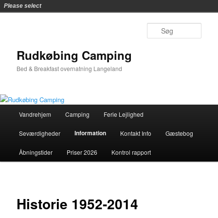
Please select
Fortsæt
til
Søg
primært
indhold
Rudkøbing Camping
Bed & Breakfast overnatning Langeland
Hovedmenu
Vandrehjem
Camping
Ferie Lejlighed
Information
Seværdigheder
Kontakt Info
Gæstebog
Åbningstider
Priser 2026
Kontrol rapport
Historie 1952-2014